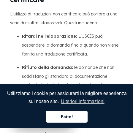
L'utilizzo di traduzioni non certificate può portare a una
serie di risultati sfavorevoli. Questi includono:
Ritardi nell'elaborazione:
L'USCIS può
sospendere la domanda fino a quando non viene
fornita una traduzione certificata.
Rifiuto della domanda:
le domande che non
soddisfano gli standard di documentazione
richiesti, che includono le traduzioni certificate,
Utilizziamo i cookie per assicurarti la migliore esperienza
possono essere respinte.
sul nostro sito.
Ulteriori informazioni
Costi aggiuntivi:
se la tua domanda viene
respinta o ritardata perché non è stata tradotta
Fatto!
Italiano
Italiano
Italiano
correttamente, potresti dover pagare di più per la