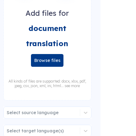
Add files for
document
translation
Browse files
All kinds of files are supported: docx, xlsx, pdf,
jpeg, csv, json, xml, ini, html... see more
Select source language
Select target language(s)