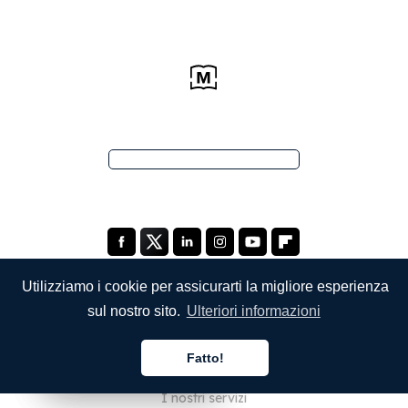
Utilizziamo i cookie per assicurarti la migliore esperienza
sul nostro sito.
Ulteriori informazioni
SOCIETÀ
Fatto!
Chi siamo
Italiano
Italiano
Italiano
I nostri servizi