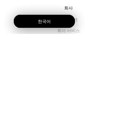
회사
회사 소개
한국어
한국어
한국어
회사 서비스
블로그
자주 묻는 질문
팀 소개
채용
법률
우리에게 연락주세요.
고객용
로그인