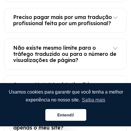
Preciso pagar mais por uma tradução
profissional feita por um profissional?
Não existe mesmo limite para o
tráfego traduzido ou para o número de
visualizações de página?
Como o MotaWord Active lida com
SEO em comparação com outras
Usamos cookies para garantir que você tenha a melhor
ferramentas?
experiência no nosso site.
Saiba mais
Entendi!
Português
E se eu precisar traduzir mais do que
apenas o meu site?