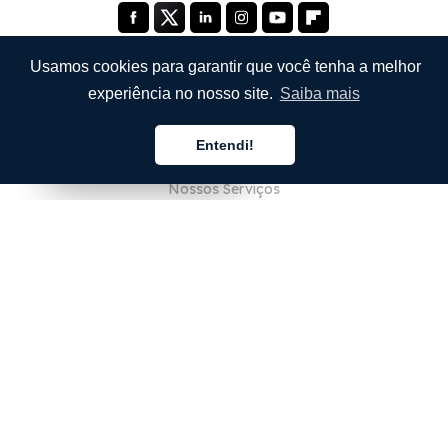
Usamos cookies para garantir que você tenha a melhor
experiência no nosso site.
Saiba mais
EMPRESA
Entendi!
Sobre Nós
Português
Português
Português
Nossos Serviços
Blog
Perguntas Frequentes (FAQ)
Nossa Equipe
Carreiras
Jurídico
Entre em Contato