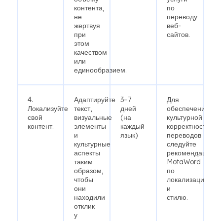
контента,
по
не
переводу
жертвуя
веб-
при
сайтов.
этом
качеством
или
единообразием.
4.
Адаптируйте
3–7
Для
Локализуйте
текст,
дней
обеспечения
свой
визуальные
(на
культурной
контент.
элементы
каждый
корректности
и
язык)
переводов
культурные
следуйте
аспекты
рекомендациям
таким
MotaWord
образом,
по
чтобы
локализации
они
и
находили
стилю.
отклик
у