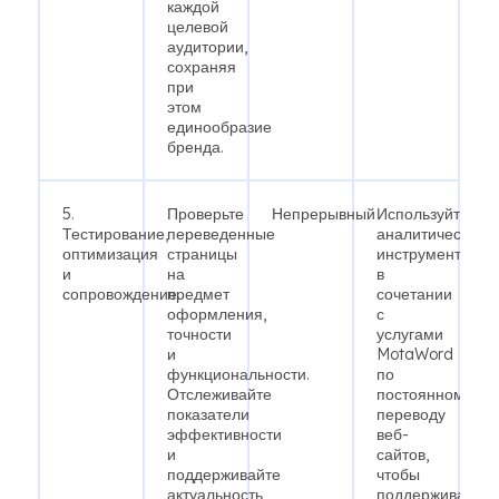
каждой
целевой
аудитории,
сохраняя
при
этом
единообразие
бренда.
5.
Проверьте
Непрерывный
Используйте
Тестирование,
переведенные
аналитические
оптимизация
страницы
инструменты
и
на
в
сопровождение.
предмет
сочетании
оформления,
с
точности
услугами
и
MotaWord
функциональности.
по
Отслеживайте
постоянному
показатели
переводу
эффективности
веб-
и
сайтов,
поддерживайте
чтобы
актуальность
поддерживать