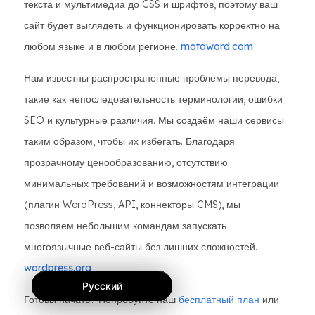
текста и мультимедиа до CSS и шрифтов, поэтому ваш
сайт будет выглядеть и функционировать корректно на
любом языке и в любом регионе.
motaword.com
Нам известны распространенные проблемы перевода,
такие как непоследовательность терминологии, ошибки
SEO и культурные различия. Мы создаём наши сервисы
таким образом, чтобы их избегать. Благодаря
прозрачному ценообразованию, отсутствию
минимальных требований и возможностям интеграции
(плагин WordPress, API, коннекторы CMS), мы
позволяем небольшим командам запускать
многоязычные веб-сайты без лишних сложностей.
wordpress.org
Русский
Русский
Русский
Готовы начать? Попробуйте наш
бесплатный план
или