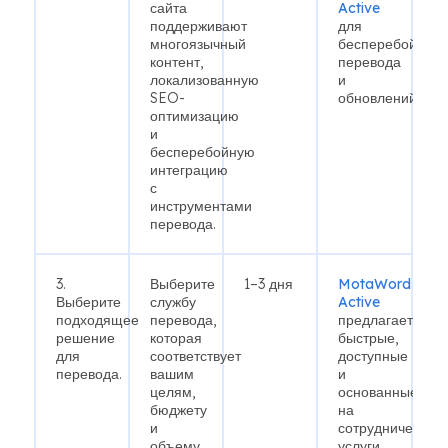
сайта
Active
поддерживают
для
многоязычный
бесперебойного
контент,
перевода
локализованную
и
SEO-
обновлений.
оптимизацию
и
бесперебойную
интеграцию
с
инструментами
перевода.
3.
Выберите
1–3 дня
MotaWord
Выберите
службу
Active
подходящее
перевода,
предлагает
решение
которая
быстрые,
для
соответствует
доступные
перевода.
вашим
и
целям,
основанные
бюджету
на
и
сотрудничестве
объему
услуги