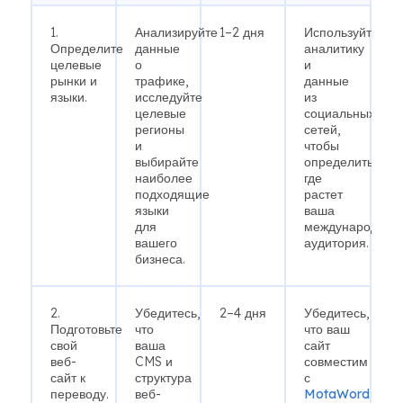
1.
Анализируйте
1–2 дня
Используйте
Определите
данные
аналитику
целевые
о
и
рынки и
трафике,
данные
языки.
исследуйте
из
целевые
социальных
регионы
сетей,
и
чтобы
выбирайте
определить,
наиболее
где
подходящие
растет
языки
ваша
для
международная
вашего
аудитория.
бизнеса.
2.
Убедитесь,
2–4 дня
Убедитесь,
Подготовьте
что
что ваш
свой
ваша
сайт
веб-
CMS и
совместим
сайт к
структура
с
переводу.
веб-
MotaWord