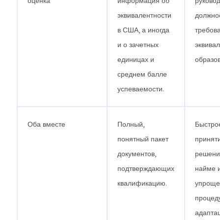
оценка
информация об
руково
эквивалентности
должно
в США, а иногда
требова
и о зачетных
эквива
единицах и
образо
среднем балле
успеваемости.
Оба вместе
Полный,
Быстро
понятный пакет
принят
документов,
решени
подтверждающих
найме 
квалификацию.
упроще
процед
адапта