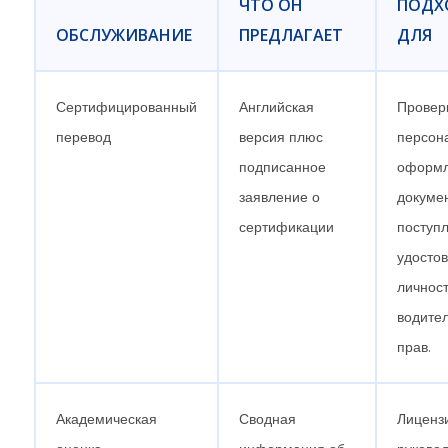
ЧТО ОН
ПОДХ
ОБСЛУЖИВАНИЕ
ПРЕДЛАГАЕТ
ДЛЯ
Сертифицированный
Английская
Провер
перевод
версия плюс
персон
подписанное
оформ
заявление о
докуме
сертификации
поступл
удосто
личност
водите
прав.
Академическая
Сводная
Лиценз