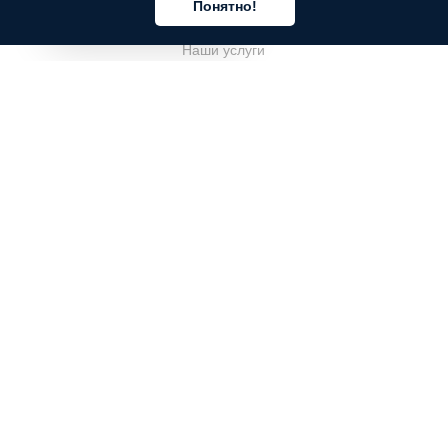
Понятно!
О компании
Русский
Наши услуги
Блог
Часто задаваемые вопросы
Наша команда
Карьеры
Юриспруденция
Контакты
ДЛЯ КЛИЕНТОВ
Войти
Зарегистрироваться