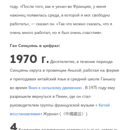
году. «После того, как я уехал во Францию, у меня
наконец появилась среда, в которой я мог свободно
работать», — сказал он. «Так что можно сказать, что я
очень много работал, но я был очень счастлив».
Гао Синцзянь в цифрах:
1970 г.
Десятилетие, в течение периода
Синцзянь округа в провинции Аньхой, работая на ферме
и преподавая китайский язык в средней школе Ганькоу
во время
Вниз к сельскому движению
. В 1975 году ему
разрешили вернуться в Пекин, где он стал
руководителем группы французской музыки «
Китай
восстанавливает
Журнал (《中國建設》).
4
Количество политически заряженных пьес, которые,