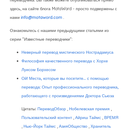
переводчика. Вы также можете опубликоваться прямо
здесь, на сайте блога MotaWord - просто подвержены с
нами
info@motaword.com
.
Ознакомьтесь с нашими предыдущими статьями из
серии "Известные переводчики":
Неверный перевод мистического Нострадамуса
Философия качественного перевода с Хорхе
Луисом Борхесом
Ой! Места, которые вы посетите... с помощью
перевода: Опыт профессионального переводчика,
работающего с произведениями Доктора Сьюза
Цитаты:
ПереводОбзор
,
Нобелевская премия
,
Пользовательский контент
,
Айриш Таймс
,
ВРЕМЯ
,
Нью-Йорк Таймс
,
АзияОбщество
,
Хранитель