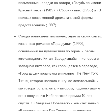
письменные нападки на автора, «Голубь по имени
Красный клюв» (1985). ), Сборник пьес (1985) и «В
поисках современной драматической формы
представления» (1987).
Синцзя написалнь, возможно, один из своих самых
известных романов «Гора души» (1990),
основанный на путешествии по горам и лесам
юго-западного Китая. Зародившийся пионером в
западном интересе, как сообщается в переводе,
«Гора души» привлекла внимание The New York
Times, которая назвала книгу «замечательной» и,
как говорят, стала катализатором, подтолкнувшим
его к получению Нобелевской премии 10 лет
спустя. О Синцзяне Нобелевский комитет заявил:
«В произведениях Гао Синцзяня литература