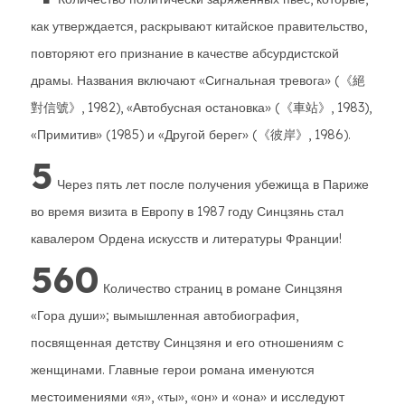
как утверждается, раскрывают китайское правительство,
повторяют его признание в качестве абсурдистской
драмы. Названия включают «Сигнальная тревога» (《絕
對信號》, 1982), «Автобусная остановка» (《車站》, 1983),
«Примитив» (1985) и «Другой берег» (《彼岸》, 1986).
5
Через пять лет после получения убежища в Париже
во время визита в Европу в 1987 году Синцзянь стал
кавалером Ордена искусств и литературы Франции!
560
Количество страниц в романе Синцзяня
«Гора души»; вымышленная автобиография,
посвященная детству Синцзяня и его отношениям с
женщинами. Главные герои романа именуются
местоимениями «я», «ты», «он» и «она» и исследуют