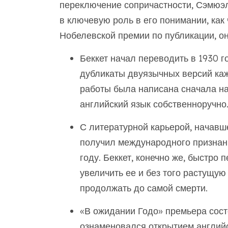
переключение сопричастности, Сэмюэ
в ключевую роль в его понимании, как 
Нобелевской премии по публикации, он
Беккет начал переводить в 1930 г
дубликаты двуязычных версий кажд
работы была написана сначала на
английский язык собственноручно
С литературной карьерой, начавше
получил международного признани
году. Беккет, конечно же, быстро 
увеличить ее и без того растущую
продолжать до самой смерти.
«В ожидании Годо» премьера состо
ознаменовался открытием английс