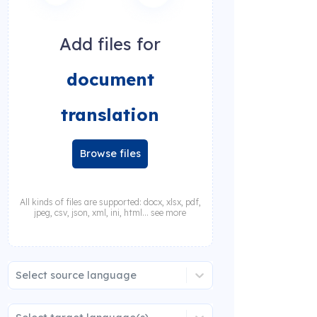
Add files for
document
translation
Browse files
All kinds of files are supported: docx, xlsx, pdf,
jpeg, csv, json, xml, ini, html... see more
Select source language