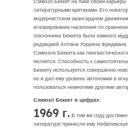
Сэмюэл Беккет на пике своей карьеры 
литературными критиками. Его новатор
модернистском авангардном движении,
игнорировании населения по сравнени
поклонники Беккета были намного мудр
редакцией Аллана Уоррена Фридмана в
Сэмюэля Беккета как лингвистического
является. Способность к самостоятельн
Беккету используется совершенно ново
но и дал ему уровень автономии в иск
пользоваться немногими другими авто
Сэмюэл Беккет в цифрах:
1969 г.
В том же году достижен
литературе принесли ему Нобелевскую