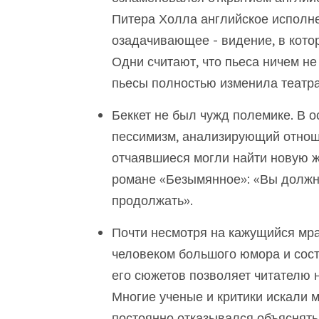
Питера Холла английское исполне
озадачивающее - видение, в кото
Одни считают, что пьеса ничем не
пьесы полностью изменила театра
Беккет не был чужд полемике. В 
пессимизм, анализирующий отноше
отчаявшиеся могли найти новую жи
романе «Безымянное»: «Вы должны
продолжать».
Почти несмотря на кажущийся мра
человеком большого юмора и сост
его сюжетов позволяет читателю 
Многие ученые и критики искали м
постоянно отказывался объяснять