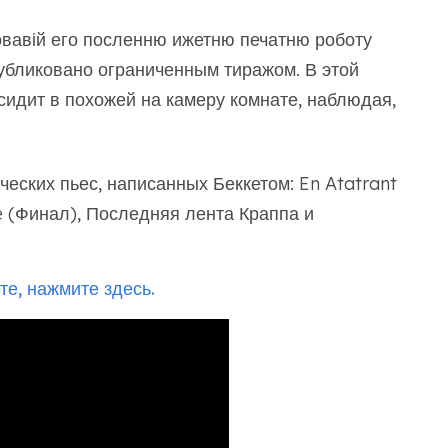
овавій его посленню ижетню печатню роботу
опубликовано ограниченным тиражом. В этой
 сидит в похожей на камеру комнате, наблюдая,
ских пьес, написанных Беккетом: En Atatrant
e (Финал), Последняя лента Краппа и
е, нажмите здесь.