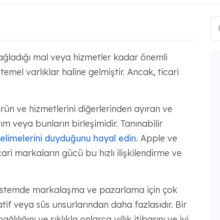
 sağladığı mal veya hizmetler kadar önemli
el varlıklar haline gelmiştir. Ancak, ticari
rün ve hizmetlerini diğerlerinden ayıran ve
ım veya bunların birleşimidir. Tanınabilir
limelerini duyduğunu hayal edin.
Apple ve
cari markaların gücü bu hızlı ilişkilendirme ve
sistemde markalaşma ve pazarlama için çok
if veya süs unsurlarından daha fazlasıdır. Bir
ılığını ve sıklıkla onlarca yıllık itibarını ve iyi