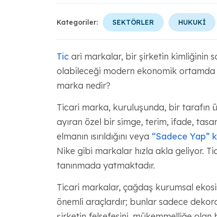
Kategoriler:
SEKTÖRLER
HUKUKİ
Tic
ari markalar, bir şirketin kimliğinin
olabileceği modern ekonomik ortamda tem
marka nedir?
Ticari marka, kuruluşunda, bir tarafın ü
ayıran özel bir simge, terim, ifade, tasar
elmanın ısırıldığını veya
“Sadece Yap” ke
Nike gibi markalar hızla akla geliyor. Ti
tanınmada yatmaktadır.
Ticari markalar, çağdaş kurumsal eko
önemli araçlardır; bunlar sadece dekorat
şirketin felsefesini, mükemmelliğe olan bağl