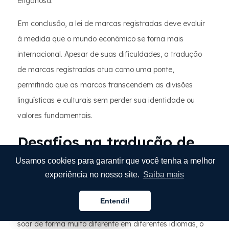
enganosa.
Em conclusão, a lei de marcas registradas deve evoluir
à medida que o mundo econômico se torna mais
internacional. Apesar de suas dificuldades, a tradução
de marcas registradas atua como uma ponte,
permitindo que as marcas transcendem as divisões
linguísticas e culturais sem perder sua identidade ou
valores fundamentais.
Desafios na tradução de
marcas registradas
Usamos cookies para garantir que você tenha a melhor
experiência no nosso site.
Saiba mais
Desafios linguísticos:
Entendi!
Português
Português
Português
Diferenças fonéticas:
o nome de uma marca pode
soar de forma muito diferente em diferentes idiomas, o