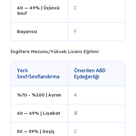
40 — 49% | Üçüncü
C
Sınıf
Başarısız
F
İngiltere Mezunu/Yüksek Lisans Eğitimi
Yerli
Önerilen ABD
Sınıf/Sınıflandırma
Eşdeğerliği
%70 - %100 | Ayrım
A
60 — 69% | Liyakat
B
50 — 59% | Geçiş
C