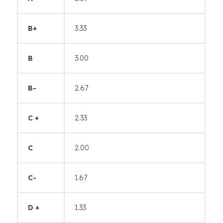
B+
3.33
B
3.00
B-
2.67
C +
2.33
C
2.00
C-
1.67
D +
1.33