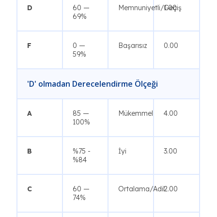
D
60 —
Memnuniyetli/Geçiş
1.00
69%
F
0 —
Başarısız
0.00
59%
'D' olmadan Derecelendirme Ölçeği
A
85 —
Mükemmel
4.00
100%
B
%75 -
İyi
3.00
%84
C
60 —
Ortalama/Adil
2.00
74%