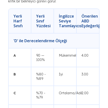
kritik bir belirleyici görevi görür.
Yerli
Yerli
İngilizce
Önerilen
Harf
Sınıf
Seviye
ABD
Sınıfı
Yüzdesi
Tanımlayıcısı
Eşdeğerliği
'D' ile Derecelendirme Ölçeği
A
90 —
Mükemmel
4.00
100%
B
%80 -
İyi
3.00
%89
C
%70 -
Ortalama/Adil
2.00
%79