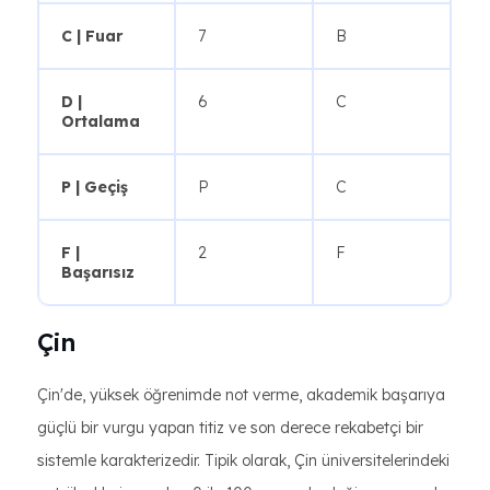
C | Fuar
7
B
D |
6
C
Ortalama
P | Geçiş
P
C
F |
2
F
Başarısız
Çin
Çin'de, yüksek öğrenimde not verme, akademik başarıya
güçlü bir vurgu yapan titiz ve son derece rekabetçi bir
sistemle karakterizedir. Tipik olarak, Çin üniversitelerindeki