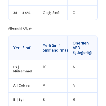
35 — 44%
Geçiş Sınıfı
C
Alternatif Ölçek
Önerilen
Yerli Sınıf
Yerli Sınıf
ABD
Sınıflandırması
Eşdeğerliği
Ex |
10
A
Mükemmel
A | Çok iyi
9
A
B | İyi
8
B