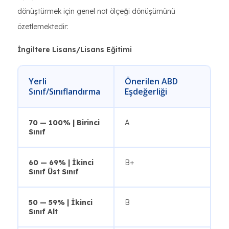
dönüştürmek için genel not ölçeği dönüşümünü
özetlemektedir:
İngiltere Lisans/Lisans Eğitimi
Yerli
Önerilen ABD
Sınıf/Sınıflandırma
Eşdeğerliği
70 — 100% | Birinci
A
Sınıf
60 — 69% | İkinci
B+
Sınıf Üst Sınıf
50 — 59% | İkinci
B
Sınıf Alt