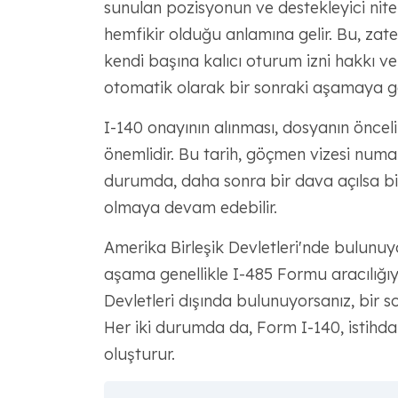
sunulan pozisyonun ve destekleyici nite
hemfikir olduğu anlamına gelir. Bu, zat
kendi başına kalıcı oturum izni hakkı v
otomatik olarak bir sonraki aşamaya g
I-140 onayının alınması, dosyanın öncelik 
önemlidir. Bu tarih, göçmen vizesi numaras
durumda, daha sonra bir dava açılsa bil
olmaya devam edebilir.
Amerika Birleşik Devletleri'nde bulunuyo
aşama genellikle I-485 Formu aracılığıyl
Devletleri dışında bulunuyorsanız, bir s
Her iki durumda da, Form I-140, istihd
oluşturur.