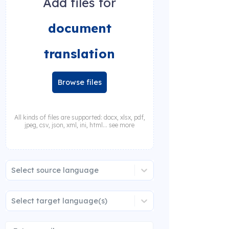
Add files for
document
translation
Browse files
All kinds of files are supported: docx, xlsx, pdf,
jpeg, csv, json, xml, ini, html... see more
Select source language
Select target language(s)