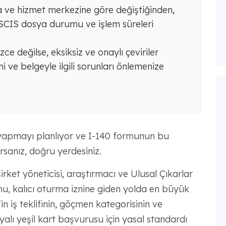
ya ve hizmet merkezine göre değiştiğinden,
USCIS dosya durumu ve işlem süreleri
izce değilse, eksiksiz ve onaylı çeviriler
ni ve belgeyle ilgili sorunları önlemenize
 yapmayı planlıyor ve I-140 formunun bu
rsanız, doğru yerdesiniz.
rket yöneticisi, araştırmacı ve Ulusal Çıkarlar
mu, kalıcı oturma iznine giden yolda en büyük
n iş teklifinin, göçmen kategorisinin ve
ayalı yeşil kart başvurusu için yasal standardı