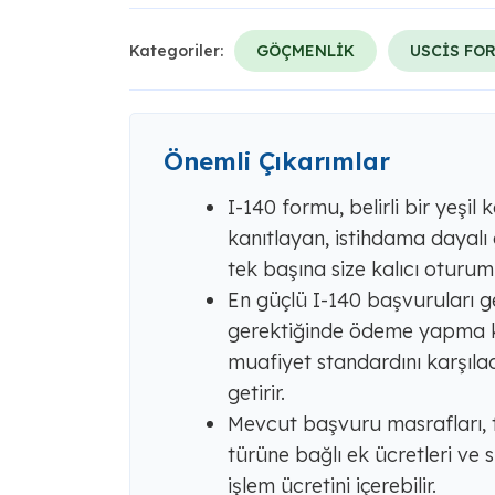
Kategoriler:
GÖÇMENLİK
USCİS FO
Önemli Çıkarımlar
I-140 formu, belirli bir yeşil
kanıtlayan, istihdama dayalı
tek başına size kalıcı oturum
En güçlü I-140 başvuruları ge
gerektiğinde ödeme yapma kab
muafiyet standardını karşılad
getirir.
Mevcut başvuru masrafları, 
türüne bağlı ek ücretleri ve
işlem ücretini içerebilir.