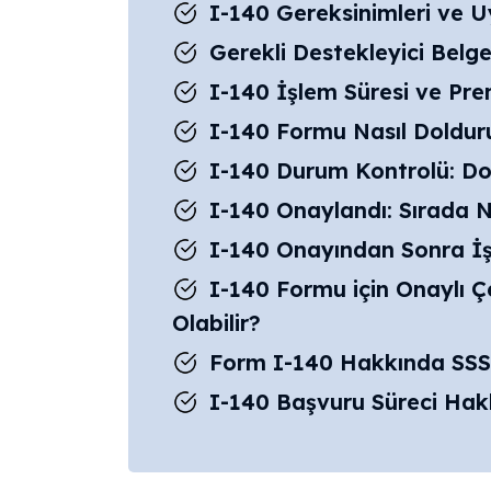
I-140 Gereksinimleri ve U
Gerekli Destekleyici Belgel
I-140 İşlem Süresi ve Pr
I-140 Formu Nasıl Dolduru
I-140 Durum Kontrolü: Dosy
I-140 Onaylandı: Sırada 
I-140 Onayından Sonra İş
I-140 Formu için Onaylı Ç
Olabilir?
Form I-140 Hakkında SSS
I-140 Başvuru Süreci Hak