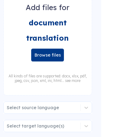
Add files for
document
translation
Browse files
All kinds of files are supported: docx, xlsx, pdf,
jpeg, csv, json, xml, ini, html... see more
Select source language
Select target language(s)