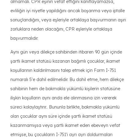
olmamalı. CPR eşinin vefat ettiğini kanıtlayamazsa,
evliliğin iyi niyetle yapıldığını ancak boşanma veya iptalle
sonuçlandığını, veya eşleriyle ortaklaşa başvurmanın aşırı
zorluklara neden olacağını, CPR eşleriyle ortaklaşa
başvurmalıdır.
Aynı gün veya dilekçe sahibinden itibaren 90 gün içinde
şartlı ikamet statüsü kazanan bağımlı çocuklar, ikamet
koşullarının kaldırılmasını talep etmek için Form I-751
numaralı 5'e dahil edilmelidir. Bu dahil etme, hem dilekçe
sahibinin hem de bakmakla yükümlü kişilerin statüsüne
ilişkin koşulların aynı anda ele alınmasına izin vererek
süreci kolaylaştırır.. Bununla birlikte, bakmakla yükümlü
olan çocuklar aynı süre içinde şartlı ikamet statüsü
kazanmamışsa veya şartlı ikamet eden ebeveyn vefat
etmişse, bu çocukların I-751'i ayrı ayrı doldurmaları