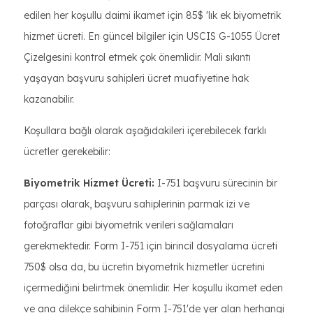
edilen her koşullu daimi ikamet için 85$ 'lık ek biyometrik
hizmet ücreti. En güncel bilgiler için USCIS G-1055 Ücret
Çizelgesini kontrol etmek çok önemlidir. Mali sıkıntı
yaşayan başvuru sahipleri ücret muafiyetine hak
kazanabilir.
Koşullara bağlı olarak aşağıdakileri içerebilecek farklı
ücretler gerekebilir:
Biyometrik Hizmet Ücreti:
I-751 başvuru sürecinin bir
parçası olarak, başvuru sahiplerinin parmak izi ve
fotoğraflar gibi biyometrik verileri sağlamaları
gerekmektedir. Form I-751 için birincil dosyalama ücreti
750$ olsa da, bu ücretin biyometrik hizmetler ücretini
içermediğini belirtmek önemlidir. Her koşullu ikamet eden
ve ana dilekçe sahibinin Form I-751'de yer alan herhangi