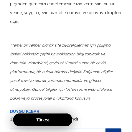
peşinden gitmenizi engellemesine izin vermeyin; bunun
yerine, saygın çeviri hizmetleri arayın ve dünyaya kapıları
açın.
“Temel bir rehber olarak site ziyaretçilerimiz için çalışma
izinleri hakkında çeşitli kaynaklardan bilgi topladık ve
damıtdık. MotaWord, çeviri çözümleri sunan bir çeviri
platformudur, bir hukuk bürosu değildir. Sağlanan bilgiler
yasal tavsiye olarak yorumlanmamalıdır ve güncel
olmayabilir. Güncel bilgiler için lütfen resmi web sitelerine
bakın veya profesyonel avukatlarla konuşun.
DUYGU KIBAR
13 Kas 2023 tarihinde yayınlandı
Türkçe
Türkçe
Türkçe