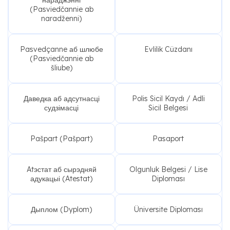
(Pasviedčannie ab
naradženni)
Pasvedçanne аб шлюбе
Evlilik Cüzdanı
(Pasviedčannie ab
šliube)
Даведка аб адсутнасці
Polis Sicil Kaydı / Adli
судзімасці
Sicil Belgesi
Pašpart (Pašpart)
Pasaport
Atэстат аб сырэдняй
Olgunluk Belgesi / Lise
адукацыі (Atestat)
Diploması
Дыплом (Dyplom)
Üniversite Diploması