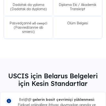
Dadatak da yploma
Diploma Eki / Akademik
(Dadatak da dyploma)
Transkript
Pasvedçanné аб смерci
Ölüm Belgesi
(Pasviedčannie ab
smierci)
USCIS için Belarus Belgeleri
için Kesin Standartlar
Bel@@
gelerin basit çevrimiçi yüklenmesi:
Fiziksel orijinallere ihtiyaç duymadan anında ve