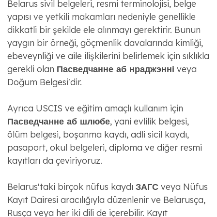
Belarus sivil belgeleri, resmi terminolojisi, belge
yapısı ve yetkili makamları nedeniyle genellikle
dikkatli bir şekilde ele alınmayı gerektirir. Bunun
yaygın bir örneği, göçmenlik davalarında kimliği,
ebeveynliği ve aile ilişkilerini belirlemek için sıklıkla
gerekli olan
Пасведчанне аб нраджэнні
veya
Doğum Belgesi'dir.
Ayrıca USCIS ve eğitim amaçlı kullanım için
Пасведчанне аб шлюбе
, yani evlilik belgesi,
ölüm belgesi, boşanma kaydı, adli sicil kaydı,
pasaport, okul belgeleri, diploma ve diğer resmi
kayıtları da çeviriyoruz.
Belarus'taki birçok nüfus kaydı
ЗАГС
veya Nüfus
Kayıt Dairesi aracılığıyla düzenlenir ve Belarusça,
Rusça veya her iki dili de içerebilir. Kayıt