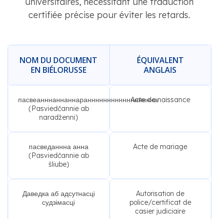
universitaires, nécessitant une traduction
certifiée précise pour éviter les retards.
NOM DU DOCUMENT
ÉQUIVALENT
EN BIÉLORUSSE
ANGLAIS
пасвеанннаннаннараннннннннннннннннна
Acte de naissance
(Pasviedčannie ab
naradženni)
пасведаннна анна
Acte de mariage
(Pasviedčannie ab
šliube)
Даведка аб адсутнасці
Autorisation de
судзімасці
police/certificat de
casier judiciaire