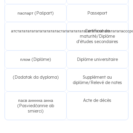
паспарт (Pašpart)
Passeport
атстатататататататататастататататататататататататататассср
Certificat de
maturité/Diplôme
d'études secondaires
плом (Diplôme)
Diplôme universitaire
(Dadatak da dyploma)
Supplément au
diplôme/Relevé de notes
пасв анннна анна
Acte de décès
(Pasviedčannie ab
smierci)