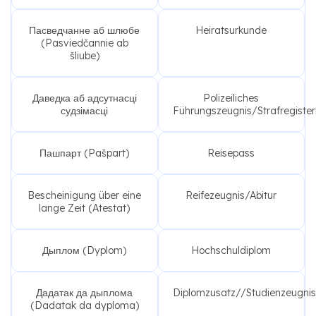
Пасведчанне аб шлюбе
Heiratsurkunde
(Pasviedčannie ab
šliube)
Даведка аб адсутнасці
Polizeiliches
судзімасці
Führungszeugnis/Strafregiste
Пашпарт (Pašpart)
Reisepass
Bescheinigung über eine
Reifezeugnis/Abitur
lange Zeit (Atestat)
Дыплом (Dyplom)
Hochschuldiplom
Дадатак да дыплома
Diplomzusatz//Studienzeugnis
(Dadatak da dyploma)