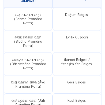
DILINDE)
ଜନ୍ମ ପ୍ରମାଣ ପତ୍ର
Doğum Belgesi
(Janma Pramāṇa
Patra)
ବିବାହ ପ୍ରମାଣ ପତ୍ର
Evlilik Cüzdanı
(Bibāha Pramāṇa
Patra)
ବାସସ୍ଥାନ ପ୍ରମାଣ ପତ୍ର
İkamet Belgesi /
(Bāsasthāna Pramāṇa
Yerleşim Yeri Belgesi
Patra)
ଆୟ ପ୍ରମାଣ ପତ୍ର (Āya
Gelir Belgesi
Pramāṇa Patra)
ଜାତି ପ୍ରମାଣ ପତ୍ର (Jāti
Kast Belgesi
Pramāṇa Patra)