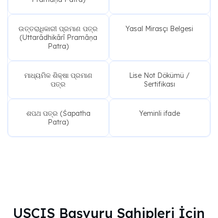
ଉତ୍ତରାଧିକାରୀ ପ୍ରମାଣ ପତ୍ର
Yasal Mirasçı Belgesi
(Uttarādhikārī Pramāṇa
Patra)
ମାଧ୍ୟମିକ ଶିକ୍ଷା ପ୍ରମାଣ
Lise Not Dökümü /
ପତ୍ର
Sertifikası
ଶପଥ ପତ୍ର (Śapatha
Yeminli ifade
Patra)
USCIS Başvuru Sahipleri İçin