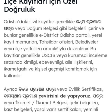
İlçe Kayıtları için Özel
Doğruluk
Odisha'daki sivil kayıtlar genellikle
ଜନ୍ମ ପ୍ରମାଣ
ପତ୍ର
veya Doğum Belgesi gibi belgeleri içerir ve
bunlar genellikle e-District Odisha portalı, yerel
kayıt memurları, Tahsildar ofisleri, Belediyeler
veya ilçe yetkilileri aracılığıyla düzenlenir. Bu
kayıtlar genellikle USCIS veya kurumsal inceleme
sırasında kimliği, ebeveynliği, aile ilişkilerini,
ikametgahı ve kişisel geçmişi kanıtlamak için
kullanılır.
Ayrıca
ବିବାହ ପ୍ରମାଣ ପତ୍ର
veya Evlilik Sertifikası,
ବାସସ୍ଥାନ ପ୍ରମାଣ çevirisini de yapıyoruz. ପତ୍ର
veya İkamet / İkamet Belgesi, gelir belgeleri,
kast belgeleri, yasal varis sertifikaları, yeminli