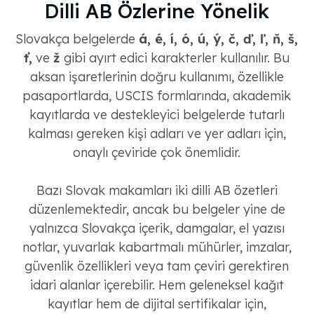
Dilli AB Özlerine Yönelik
Slovakça belgelerde
á, é, í, ó, ú, ý, č, ď, ľ, ň, š,
ť,
ve
ž
gibi ayırt edici karakterler kullanılır. Bu
aksan işaretlerinin doğru kullanımı, özellikle
pasaportlarda, USCIS formlarında, akademik
kayıtlarda ve destekleyici belgelerde tutarlı
kalması gereken kişi adları ve yer adları için,
onaylı çeviride çok önemlidir.
Bazı Slovak makamları iki dilli AB özetleri
düzenlemektedir, ancak bu belgeler yine de
yalnızca Slovakça içerik, damgalar, el yazısı
notlar, yuvarlak kabartmalı mühürler, imzalar,
güvenlik özellikleri veya tam çeviri gerektiren
idari alanlar içerebilir. Hem geleneksel kağıt
kayıtlar hem de dijital sertifikalar için,