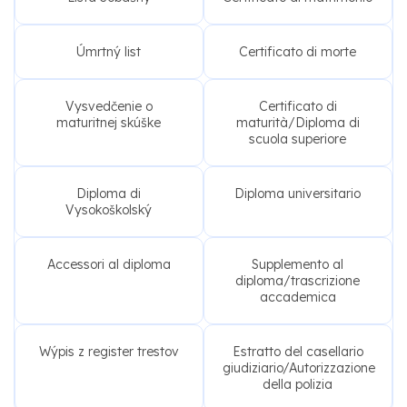
Úmrtný list
Certificato di morte
Vysvedčenie o
Certificato di
maturitnej skúške
maturità/Diploma di
scuola superiore
Diploma di
Diploma universitario
Vysokoškolský
Accessori al diploma
Supplemento al
diploma/trascrizione
accademica
Wýpis z register trestov
Estratto del casellario
giudiziario/Autorizzazione
della polizia