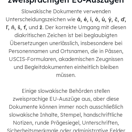
Slowakische Dokumente verwenden
Unterscheidungszeichen wie
á, é, í, ó, ú, ý, č, ď,
ľ, ň, š, ť,
und
ž
. Der korrekte Umgang mit diesen
diakritischen Zeichen ist bei beglaubigten
Übersetzungen unerlässlich, insbesondere bei
Personennamen und Ortsnamen, die in Pässen,
USCIS-Formularen, akademischen Zeugnissen
und Begleitdokumenten einheitlich bleiben
müssen.
Einige slowakische Behörden stellen
zweisprachige EU-Auszüge aus, aber diese
Dokumente können immer noch ausschließlich
slowakische Inhalte, Stempel, handschriftliche
Notizen, runde Prägesiegel, Unterschriften,
Sicherheitsmerkmale oder administrative Felder