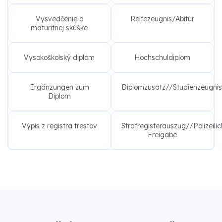
Vysvedčenie o
Reifezeugnis/Abitur
maturitnej skúške
Vysokoškolský diplom
Hochschuldiplom
Ergänzungen zum
Diplomzusatz//Studienzeugnis
Diplom
Výpis z registra trestov
Strafregisterauszug//Polizeili
Freigabe