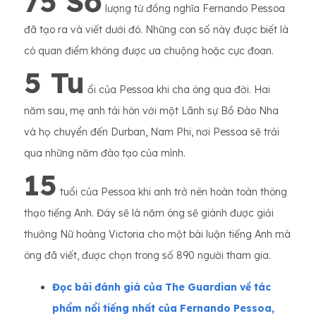
75 Số
lượng từ đồng nghĩa Fernando Pessoa
đã tạo ra và viết dưới đó. Những con số này được biết là
có quan điểm không được ưa chuộng hoặc cực đoan.
5 Tu
ổi của Pessoa khi cha ông qua đời. Hai
năm sau, mẹ anh tái hôn với một Lãnh sự Bồ Đào Nha
và họ chuyển đến Durban, Nam Phi, nơi Pessoa sẽ trải
qua những năm đào tạo của mình.
15
tuổi của Pessoa khi anh trở nên hoàn toàn thông
thạo tiếng Anh. Đây sẽ là năm ông sẽ giành được giải
thưởng Nữ hoàng Victoria cho một bài luận tiếng Anh mà
ông đã viết, được chọn trong số 890 người tham gia.
Đọc bài đánh giá của The Guardian về tác
phẩm nổi tiếng nhất của Fernando Pessoa,