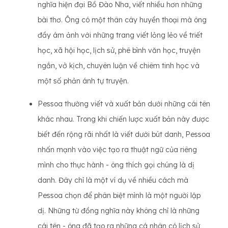
nghĩa hiện đại Bồ Đào Nha, viết nhiều hơn những
bài thơ. Ông có một thân cây huyền thoại mà ông
đầy ám ảnh với những trang viết lỏng lẻo về triết
học, xã hội học, lịch sử, phê bình văn học, truyện
ngắn, vở kịch, chuyên luận về chiêm tinh học và
một số phản ánh tự truyện.
Pessoa thường viết và xuất bản dưới những cái tên
khác nhau. Trong khi chiến lược xuất bản này được
biết đến rộng rãi nhất là viết dưới bút danh, Pessoa
nhấn mạnh vào việc tạo ra thuật ngữ của riêng
mình cho thực hành - ông thích gọi chúng là dị
danh. Đây chỉ là một ví dụ về nhiều cách mà
Pessoa chọn để phân biệt mình là một người lập
dị. Những từ đồng nghĩa này không chỉ là những
cái tên - ông đã tạo ra những cá nhân có lịch sử,