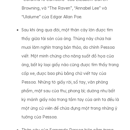
Browning, và “The Raven”, “Annabel Lee” và
“Ulalume” của Edgar Allan Poe.
Sau khi ông qua đời, một thân cây lớn được tìm
thấy giữa tài sản của ông. Thùng này chứa hai
mươi lăm nghìn trang bản thảo, do chính Pessoa
viết. Một minh chứng cho năng suất đồ họa của
ông, bất kỳ loại giấy nào cũng được tìm thấy trong
cốp xe, được bao phủ bằng chữ viết tay của
Pessoa. Những tờ giấy rời, sổ tay, văn phòng
phẩm, mặt sau của thư, phong bì; dường như bất
kỳ mảnh giấy nào trong tầm tay của anh ta đều là
một ứng cử viên để chứa đựng một trong những ý
tưởng của Pessoa.