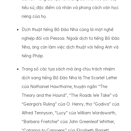
tiểu sử, đặc điểm cá nhân và phong cách văn học
riêng của họ.
Dịch thuật tiếng Bồ Đào Nha cũng là một nghề
nghiệp đối với Pessoa. Ngoài dịch từ tiếng Bồ Đào
Nha, ông còn làm việc dịch thuật với tiếng Anh và
tiếng Pháp.
Trong số các tựa sách mà ông chịu trách nhiệm
dịch sang tiếng Bồ Đào Nha là The Scarlet Letter
của Nathaniel Hawthorne, truyện ngắn “The
Theory and the Hound”, “The Roads We Take” và
“Georgia's Ruling” của O. Henry, thơ “Godiva” của
Alfred Tennyson, “Lucy” của William Wordsworth,
“Barbara Frietchie” của John Greenleaf Whittier,
“Catarina to Camoens” của Elizabeth Barrett