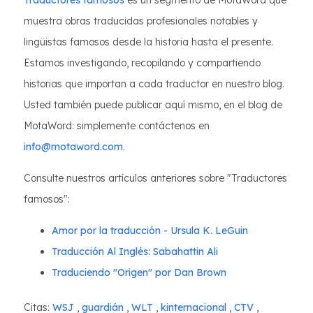
Traductores famosos
es un segmento de MotaWord que
muestra obras traducidas profesionales notables y
lingüistas famosos desde la historia hasta el presente.
Estamos investigando, recopilando y compartiendo
historias que importan a cada traductor en nuestro blog.
Usted también puede publicar aquí mismo, en el blog de
MotaWord: simplemente contáctenos en
info@motaword.com
.
Consulte nuestros artículos anteriores sobre "Traductores
famosos":
Amor por la traducción - Ursula K. LeGuin
Traducción Al Inglés: Sabahattin Ali
Traduciendo "Origen" por Dan Brown
Citas:
WSJ
,
guardián
,
WLT
,
kinternacional
,
CTV
,