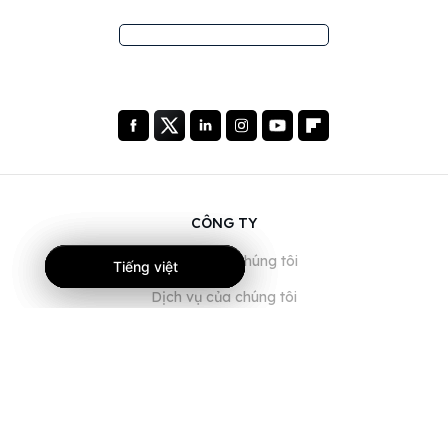
CÔNG TY
Giới thiệu về chúng tôi
Tiếng việt
Tiếng việt
Tiếng việt
Dịch vụ của chúng tôi
Blog
Câu hỏi thường gặp
Đội ngũ của chúng tôi
Nghề nghiệp