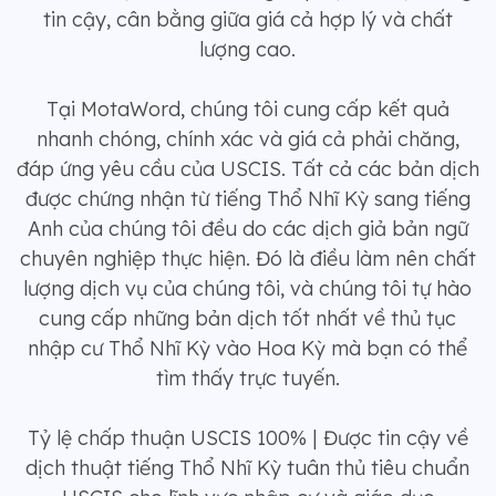
tin cậy, cân bằng giữa giá cả hợp lý và chất
lượng cao.
Tại MotaWord, chúng tôi cung cấp kết quả
nhanh chóng, chính xác và giá cả phải chăng,
đáp ứng yêu cầu của USCIS. Tất cả các bản dịch
được chứng nhận từ tiếng Thổ Nhĩ Kỳ sang tiếng
Anh của chúng tôi đều do các dịch giả bản ngữ
chuyên nghiệp thực hiện. Đó là điều làm nên chất
lượng dịch vụ của chúng tôi, và chúng tôi tự hào
cung cấp những bản dịch tốt nhất về thủ tục
nhập cư Thổ Nhĩ Kỳ vào Hoa Kỳ mà bạn có thể
tìm thấy trực tuyến.
Tỷ lệ chấp thuận USCIS 100% | Được tin cậy về
dịch thuật tiếng Thổ Nhĩ Kỳ tuân thủ tiêu chuẩn