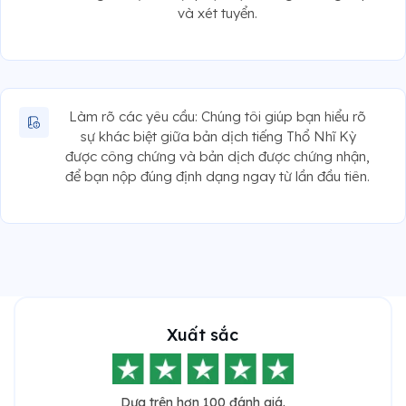
và xét tuyển.
Làm rõ các yêu cầu: Chúng tôi giúp bạn hiểu rõ
sự khác biệt giữa bản dịch tiếng Thổ Nhĩ Kỳ
được công chứng và bản dịch được chứng nhận,
để bạn nộp đúng định dạng ngay từ lần đầu tiên.
Xuất sắc
Dựa trên hơn 100 đánh giá.