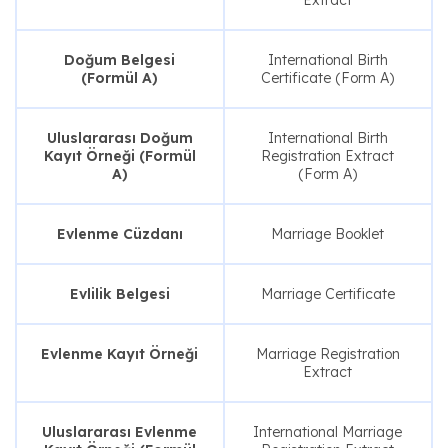
Doğum Belgesi
International Birth
(Formül A)
Certificate (Form A)
Uluslararası Doğum
International Birth
Kayıt Örneği (Formül
Registration Extract
A)
(Form A)
Evlenme Cüzdanı
Marriage Booklet
Evlilik Belgesi
Marriage Certificate
Evlenme Kayıt Örneği
Marriage Registration
Extract
Uluslararası Evlenme
International Marriage