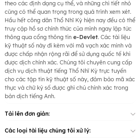
theo các định dạng cụ thể, và những chi tiết nhỏ
cũng có thể quan trọng trong quá trình xem xét.
Hầu hết công dân Thổ Nhĩ Kỳ hiện nay đều có thể
truy cập hồ sơ chính thức của mình ngay lập tức
thông qua cổng thông tin
e-Devlet
. Các tài liệu
kỹ thuật số này đi kèm với mã vạch xác minh và
được chấp nhận rộng rãi để sử dụng quốc tế khi
được dịch chính xác. Chúng tôi chuyên cung cấp
dịch vụ dịch thuật tiếng Thổ Nhĩ Kỳ trực tuyến
cho các tập tin kỹ thuật số này, đảm bảo mã xác
thực và chữ ký số được ghi chú chính xác trong
bản dịch tiếng Anh.
Tải lên đơn giản:
Các loại tài liệu chúng tôi xử lý: