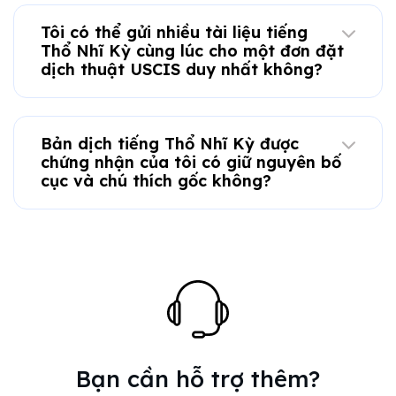
Tôi có thể gửi nhiều tài liệu tiếng
Thổ Nhĩ Kỳ cùng lúc cho một đơn đặt
dịch thuật USCIS duy nhất không?
Bản dịch tiếng Thổ Nhĩ Kỳ được
chứng nhận của tôi có giữ nguyên bố
cục và chú thích gốc không?
Bạn cần hỗ trợ thêm?