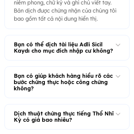
niêm phong, chữ ký và ghi chú viết tay.
Bản dịch được chứng nhận của chúng tôi
bao gồm tất cả nội dung hiển thị.
Bạn có thể dịch tài liệu Adli Sicil
Kaydı cho mục đích nhập cư không?
Bạn có giúp khách hàng hiểu rõ các
bước chứng thực hoặc công chứng
không?
Dịch thuật chứng thực tiếng Thổ Nhĩ
Kỳ có giá bao nhiêu?