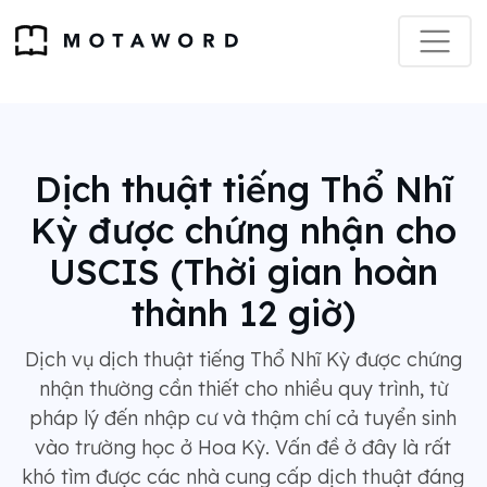
Dịch thuật tiếng Thổ Nhĩ
Kỳ được chứng nhận cho
USCIS (Thời gian hoàn
thành 12 giờ)
Dịch vụ dịch thuật tiếng Thổ Nhĩ Kỳ được chứng
nhận thường cần thiết cho nhiều quy trình, từ
pháp lý đến nhập cư và thậm chí cả tuyển sinh
vào trường học ở Hoa Kỳ. Vấn đề ở đây là rất
khó tìm được các nhà cung cấp dịch thuật đáng