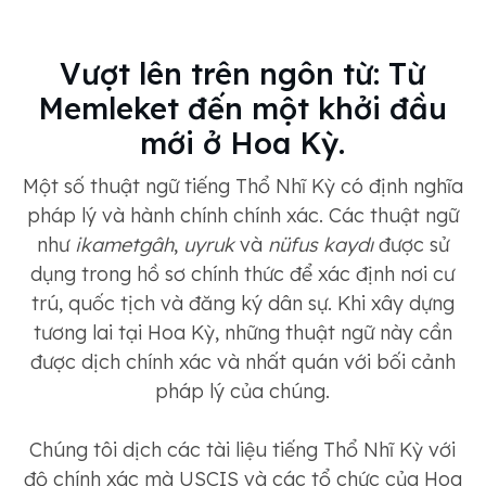
Vượt lên trên ngôn từ: Từ
Memleket đến một khởi đầu
mới ở Hoa Kỳ.
Một số thuật ngữ tiếng Thổ Nhĩ Kỳ có định nghĩa
pháp lý và hành chính chính xác. Các thuật ngữ
như
ikametgâh
,
uyruk
và
nüfus kaydı
được sử
dụng trong hồ sơ chính thức để xác định nơi cư
trú, quốc tịch và đăng ký dân sự. Khi xây dựng
tương lai tại Hoa Kỳ, những thuật ngữ này cần
được dịch chính xác và nhất quán với bối cảnh
pháp lý của chúng.
Chúng tôi dịch các tài liệu tiếng Thổ Nhĩ Kỳ với
độ chính xác mà USCIS và các tổ chức của Hoa