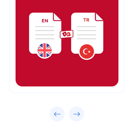
Previous
Next