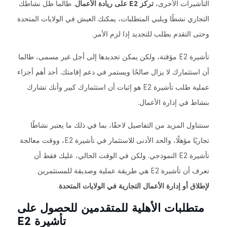
التأشيرات الأخرى،
تركز E2 على ريادة الأعمال
. طالما ظل نشاطك
التجاري نشطًا ويلبي المتطلبات، يمكنك العيش في الولايات المتحدة
وحتى التقدم بطلب للتجديد إذا لزم الأمر.
تأشيرة E2 مؤقتة، ولكن يمكن تجديدها إلى أجل غير مسمى، طالما
أن استثمارك لا يزال صالحًا ويستمر في دعم إقامتك. أحد أهم أجزاء
عملية طلب تأشيرة E2 هو إثبات أن استثمارك كبير وأنك تشارك
بنشاط في إدارة الأعمال.
سنتناول المزيد من التفاصيل لاحقًا، بما في ذلك ما يعتبر نشاطًا
تجاريًا مؤهلًا، والحد الأدنى للاستثمار في تأشيرة E2، ووقت معالجة
تأشيرة E2 النموذجي. ولكن في الوقت الحالي، عليك فقط أن
تعرف أن تأشيرة E2 هي طريقة عملية وصديقة للمستثمرين
لإطلاق أو إدارة الأعمال التجارية في الولايات المتحدة
.
متطلبات الأهلية للمتقدمين للحصول على
تأشيرة E2