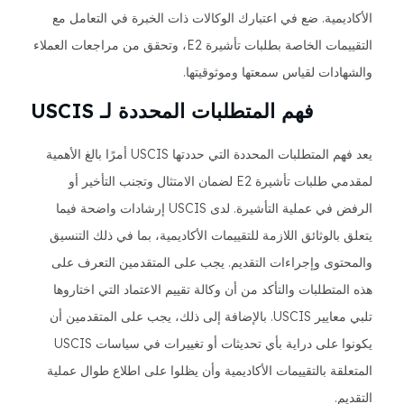
الأكاديمية. ضع في اعتبارك الوكالات ذات الخبرة في التعامل مع
التقييمات الخاصة بطلبات تأشيرة E2، وتحقق من مراجعات العملاء
والشهادات لقياس سمعتها وموثوقيتها.
فهم المتطلبات المحددة لـ USCIS
يعد فهم المتطلبات المحددة التي حددتها USCIS أمرًا بالغ الأهمية
لمقدمي طلبات تأشيرة E2 لضمان الامتثال وتجنب التأخير أو
الرفض في عملية التأشيرة. لدى USCIS إرشادات واضحة فيما
يتعلق بالوثائق اللازمة للتقييمات الأكاديمية، بما في ذلك التنسيق
والمحتوى وإجراءات التقديم. يجب على المتقدمين التعرف على
هذه المتطلبات والتأكد من أن وكالة تقييم الاعتماد التي اختاروها
تلبي معايير USCIS. بالإضافة إلى ذلك، يجب على المتقدمين أن
يكونوا على دراية بأي تحديثات أو تغييرات في سياسات USCIS
المتعلقة بالتقييمات الأكاديمية وأن يظلوا على اطلاع طوال عملية
التقديم.