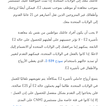
عائلتك معك إلى الولايات المتحدة. إذا تمت الموافقة عليك كمستثمر
بموجب معاهدة أو موظف بموجب تصنيف E2، فيمكن أيضًا لزوجتك
وأطفالك غير المتزوجين الذين تقل أعمارهم عن 21 عامًا القدوم
إلى الولايات المتحدة معك.
لا يجب أن يكون أفراد عائلتك مواطنين من نفس بلد معاهدة
تأشيرة E2 - لا تؤثر جنسيتهم على أهليتهم للحصول على حالة E2
التابعة. يمكنهم إما مرافقتك إلى الولايات المتحدة أو الانضمام إليك
لاحقًا. إذا كانوا بالفعل في الولايات المتحدة، فيمكنهم التقدم لتغيير
أو تمديد حالتهم باستخدام
نموذج I-539
، الذي يغطي الأزواج
والأطفال في تأشيرة E2.
يتمتع أزواج حاملي تأشيرة E2 بمكافأة: يتم تفويضهم تلقائيًا للعمل
في الولايات المتحدة. طالما أنهم يحملون حالة E2 أو E2S صالحة،
فلن يحتاجوا إلى التقدم بشكل منفصل للحصول على إذن العمل -
إلا إذا كانوا في فئة خاصة مثل مستثمري CNMI على المدى