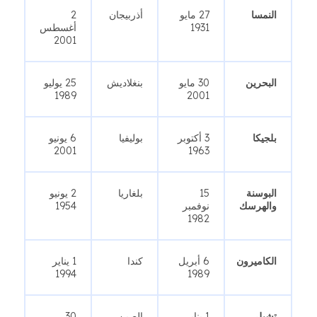
النمسا
27 مايو
أذربيجان
2
1931
أغسطس
2001
البحرين
30 مايو
بنغلاديش
25 يوليو
1989
2001
بلجيكا
3 أكتوبر
بوليفيا
6 يونيو
2001
1963
البوسنة
15
بلغاريا
2 يونيو
والهرسك
نوفمبر
1954
1982
الكاميرون
6 أبريل
كندا
1 يناير
1994
1989
تشيلي
1 يناير
الصين
30