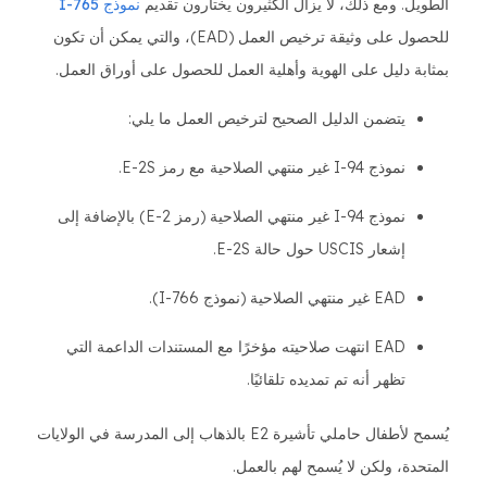
الطويل. ومع ذلك، لا يزال الكثيرون يختارون تقديم
نموذج I-765
للحصول على وثيقة ترخيص العمل (EAD)، والتي يمكن أن تكون
بمثابة دليل على الهوية وأهلية العمل للحصول على أوراق العمل.
يتضمن الدليل الصحيح لترخيص العمل ما يلي:
نموذج I-94 غير منتهي الصلاحية مع رمز E-2S.
نموذج I-94 غير منتهي الصلاحية (رمز E-2) بالإضافة إلى
إشعار USCIS حول حالة E-2S.
EAD غير منتهي الصلاحية (نموذج I-766).
EAD انتهت صلاحيته مؤخرًا مع المستندات الداعمة التي
تظهر أنه تم تمديده تلقائيًا.
يُسمح لأطفال حاملي تأشيرة E2 بالذهاب إلى المدرسة في الولايات
المتحدة، ولكن لا يُسمح لهم بالعمل.