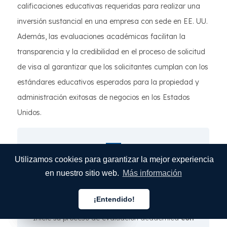
calificaciones educativas requeridas para realizar una
inversión sustancial en una empresa con sede en EE. UU.
Además, las evaluaciones académicas facilitan la
transparencia y la credibilidad en el proceso de solicitud
de visa al garantizar que los solicitantes cumplan con los
estándares educativos esperados para la propiedad y
administración exitosas de negocios en los Estados
Unidos.
¿Necesita
Utilizamos cookies para garantizar la mejor experiencia
servicios de evaluación
en nuestro sitio web.
Más información
académica?
¡Entendido!
Español
Español
Español
Inicie su proceso de evaluación académica
con