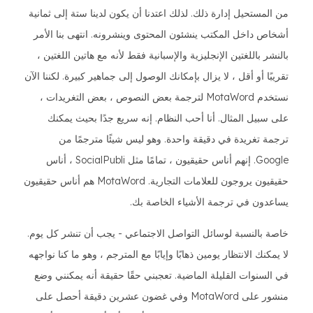
من المستحيل إدارة ذلك. لذلك اعتدنا أن يكون لدينا ستة إلى ثمانية
أشخاص داخل المكتب ينشئون المحتوى وينشرونه. انتهى بنا الأمر
بالنشر باللغتين الإنجليزية والإسبانية فقط لأنه مع هاتين اللغتين ،
تقريبًا أو أقل ، لا يزال بإمكانك الوصول إلى جماهير كبيرة. لكننا الآن
نستخدم MotaWord لترجمة بعض النصوص ، بعض التغريدات ،
على سبيل المثال. أنا أحب النظام. إنه سريع جدًا بحيث يمكنك
ترجمة تغريدة في دقيقة واحدة. وهو ليس شيئًا مترجمًا من
Google. إنهم أناس حقيقيون ، تمامًا مثل SocialPubli ، أناس
حقيقيون يروجون للعلامات التجارية. MotaWord هم أناس حقيقيون
يساعدون في ترجمة الأشياء الخاصة بك.
خاصة بالنسبة لوسائل التواصل الاجتماعي - يجب أن تنشر كل يوم.
لا يمكنك الانتظار يومين ذهابًا وإيابًا مع المترجم ، وهو ما كنا نواجهه
في السنوات القليلة الماضية. تعجبني حقًا حقيقة أنه يمكنني وضع
منشور على MotaWord وفي غضون عشرين دقيقة أحصل على