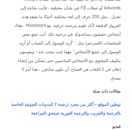
Adwords أو حملات FB في بلدان مختلفة ، فأنت بحاجة إلى
تعديل ، مثل 200 حرف إلى لغة مختلفة. أحيانًا ما تفتقد هذه
الفروق الدقيقة لأنك تقوم بترجمة حرفية. مع MotaWord ، هناك
أشخاص حقيقيون يساعدونك في ترجمة ذلك. أنت تضع بعض
الملخصات (للمترجم) مثل ، "أريد الوصول إلى الشباب أو أريد
الوصول إلى جميع الأشخاص" مهما كنت تبحث عنه - ويقومون
بتكييف المحتوى مع الأشخاص المناسبين حتى تتمكن من إنشاء
إعلان في 5 اللغات في الصباح. أن نكون صادقين ، هذا أمر لا
يصدق.
مقالات ذات صلة
توطين الموقع - أكثر من مجرد ترجمة
7 المدونات الصوتية الخاصة
بالترجمة والتعريب والترجمة الفورية تستحق المراجعة
فيديو