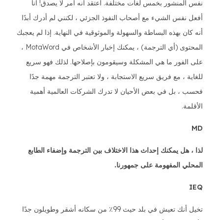
نفس المنشور بخمس لغات مختلفة. أعتقد أنه أمر لا يصدق! أنا
أفعل نفس الشيء مع أصحاب النفوذ الجزئي ، لكنني لم أدرك أبدًا
أنه كان بهذه البساطة والسهولة والموثوقية في النهاية. إذا لم يعجبك
المحتوى (أي الترجمة) ، يمكنك إخبار الأشخاص في MotaWord ،
على الفور ما هي المشكلة وسيقومون بإصلاحها. لذلك فهو سريع
للغاية ، مع فريق سريع الاستجابة ، ولا تعتبر الترجمة مهمة جدًا
فحسب ، بل في بعض الأحيان لا تدرك الشركات العالمية أهمية
الأقلمة.
MD
لذا ، هل يمكنك إحداث هذا الاختلاف بين الترجمة وإضفاء الطابع
المحلي المفهومة على جمهورنا.
IEQ
تخيل أنك تعيش في بلد حيث 99٪ من سكانه أشقر وطويلون جدًا