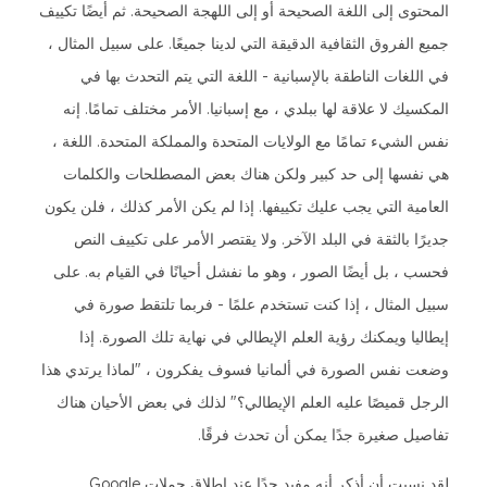
المحتوى إلى اللغة الصحيحة أو إلى اللهجة الصحيحة. ثم أيضًا تكييف
جميع الفروق الثقافية الدقيقة التي لدينا جميعًا. على سبيل المثال ،
في اللغات الناطقة بالإسبانية - اللغة التي يتم التحدث بها في
المكسيك لا علاقة لها ببلدي ، مع إسبانيا. الأمر مختلف تمامًا. إنه
نفس الشيء تمامًا مع الولايات المتحدة والمملكة المتحدة. اللغة ،
هي نفسها إلى حد كبير ولكن هناك بعض المصطلحات والكلمات
العامية التي يجب عليك تكييفها. إذا لم يكن الأمر كذلك ، فلن يكون
جديرًا بالثقة في البلد الآخر. ولا يقتصر الأمر على تكييف النص
فحسب ، بل أيضًا الصور ، وهو ما نفشل أحيانًا في القيام به. على
سبيل المثال ، إذا كنت تستخدم علمًا - فربما تلتقط صورة في
إيطاليا ويمكنك رؤية العلم الإيطالي في نهاية تلك الصورة. إذا
وضعت نفس الصورة في ألمانيا فسوف يفكرون ، "لماذا يرتدي هذا
الرجل قميصًا عليه العلم الإيطالي؟" لذلك في بعض الأحيان هناك
تفاصيل صغيرة جدًا يمكن أن تحدث فرقًا.
لقد نسيت أن أذكر أنه مفيد جدًا عند إطلاق حملات Google