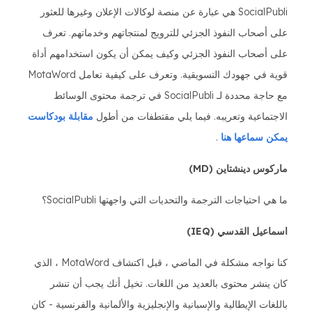
SocialPubli هي عبارة عن منصة لوكالات الإعلان وغيرها للعثور
على أصحاب النفوذ الجزئي للترويج لمنتجاتهم وخدماتهم. تعرف
على أصحاب النفوذ الجزئي وكيف يمكن أن يكون استخدامهم أداة
قوية في جهودك التسويقية. وتعرف على كيفية تعامل MotaWord
مع حاجة محددة لـ SocialPubli في ترجمة محتوى الوسائط
الاجتماعية وتعريبه. فيما يلي مقتطفات من أطول
مقابلة بودكاست
يمكن سماعها هنا
.
ماركوس دينشتاين (MD)
ما هي احتياجات الترجمة والتحديات التي واجهتها SocialPubli؟
اسماعيل القدسي (IEQ)
كنا نواجه مشكلة في الماضي ، قبل اكتشاف MotaWord ، الذي
كان ينشر محتوى بالعديد من اللغات. تخيل أنك يجب أن تنشر
باللغات الإيطالية والإسبانية والإنجليزية والألمانية والفرنسية - كان