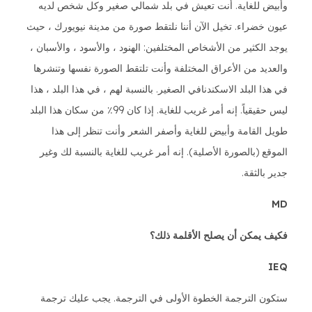
وأبيض للغاية. أنت تعيش في بلد شمالي صغير وكل شخص لديه
عيون خضراء. تخيل الآن أننا نلتقط صورة من مدينة نيويورك ، حيث
يوجد الكثير من الأشخاص المختلفين: الهنود ، والأسود ، والأسبان ،
والعديد من الأعراق المختلفة وأنت تلتقط الصورة نفسها وتنشرها
في هذا البلد الاسكندنافي الصغير. بالنسبة لهم ، في هذا البلد ، هذا
ليس حقيقياً. إنه أمر غريب للغاية. إذا كان 99٪ من سكان هذا البلد
طويل القامة وأبيض للغاية وأصفر الشعر وأنت تنظر إلى هذا
الموقع (بالصورة الأصلية). إنه أمر غريب للغاية بالنسبة لك وغير
جدير بالثقة.
MD
فكيف يمكن أن يصلح الأقلمة ذلك؟
IEQ
ستكون الترجمة الخطوة الأولى في الترجمة. يجب عليك ترجمة