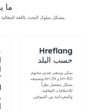
ما ي
يتشكل سلوك البحث باللغة البنغال
Hreflang
ع
حسب البلد
ا
ا
يمكن وينبغي تقديم محتوى
ك
bn-BD و bn-IN وتصنيفه
بشكل منفصل نظراً
ل
للاختلافات الثقافية
م
والمفرداتية بين السوقين.
ا