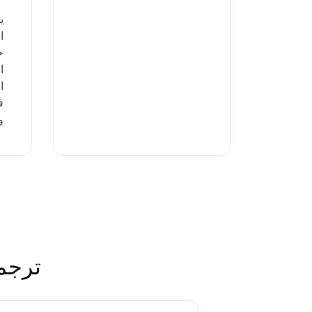
ي
ا
خ
ا
ا
ف
و
ترجمة