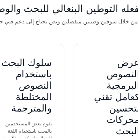
فعله التوطين البنغالي للبحث والو
ية من خلال سوقين وطنيين منفصلين ونص يحتاج إلى دعم فني 
رض
سلوك البحث
لنصوص
باستخدام
لبرمجية
النصوص
عامل تقني
المختلطة
تحسين
والمترجمة
حركات
يقوم بعض المستخدمين
لبحث
بالبحث باستخدام اللغة