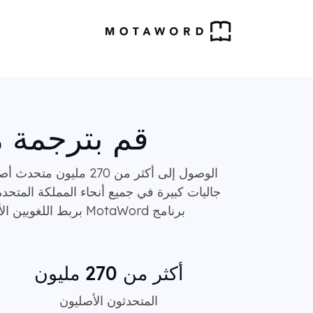
قم بترجمة مو
الوصول إلى أكثر من 0
جاليات كبيرة في جميع أنحاء المملكة المتحدة 
برنامج MotaWord بربط اللغويين الأصليين المتوافقين مع بنغلاديش أو الهند بسير العمل المدرك للعرض المصمم خصيصًا للخط البنغالي.
أكثر من 270 مليون
المتحدثون الأصليون