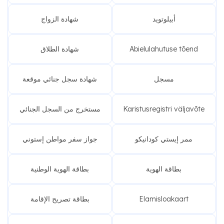
أبيلوتويد
شهادة الزواج
Abielulahutuse tõend
شهادة الطلاق
مسجل
شهادة سجل جنائي موقعة
Karistusregistri väljavõte
مستخرج من السجل الجنائي
ممر إيستي كودانيكو
جواز سفر مواطن إستوني
بطاقة الهوية
بطاقة الهوية الوطنية
Elamisloakaart
بطاقة تصريح الإقامة