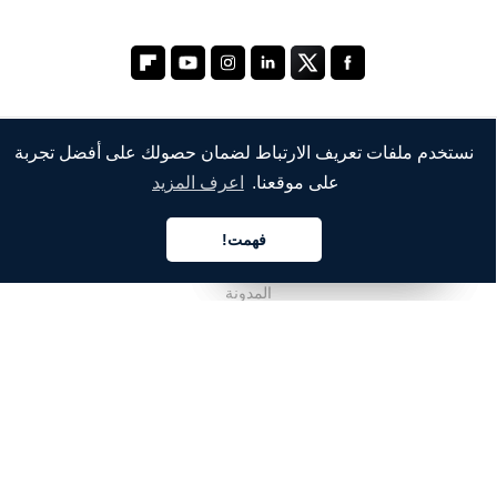
نستخدم ملفات تعريف الارتباط لضمان حصولك على أفضل تجربة
الشركة
على موقعنا.
اعرف المزيد
من نحن
فهمت!
خدماتنا
العربية
العربية
العربية
المدونة
الأسئلة الشائعة
فريقنا
الوظائف
المجال القانوني
اتصل بنا