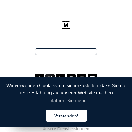
Wir verwenden Cookies, um sicherzustellen, dass Sie die
beste Erfahrung auf unserer Website machen.
Erfahren Sie mehr
UNTERNEHMEN
Verstanden!
Über uns
Deutsch
Deutsch
Deutsch
Unsere Dienstleistungen