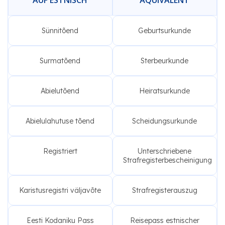
AUF ESTNISCH
ÄQUIVALENT
Sünnitõend
Geburtsurkunde
Surmatõend
Sterbeurkunde
Abielutõend
Heiratsurkunde
Abielulahutuse tõend
Scheidungsurkunde
Registriert
Unterschriebene
Strafregisterbescheinigung
Karistusregistri väljavõte
Strafregisterauszug
Eesti Kodaniku Pass
Reisepass estnischer