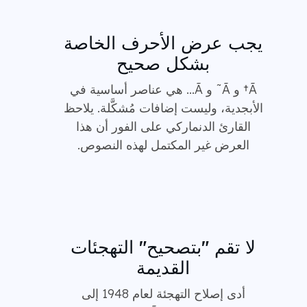
يجب عرض الأحرف الخاصة
بشكل صحيح
Ã† و Ã˜ و Ã… هي عناصر أساسية في
الأبجدية، وليست إضافات مُشكَّلة. يلاحظ
القارئ الدنماركي على الفور أن هذا
العرض غير المكتمل لهذه النصوص.
لا تقم "بتصحيح" التهجئات
القديمة
أدى إصلاح التهجئة لعام 1948 إلى