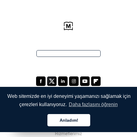
Web sitemizde en iyi deneyimi yaşamanızı sağlamak için
çerezleri kullanıyoruz.
Daha fazlasını öğrenin
ŞİRKETİMİZ
Anladım!
Hakkımızda
Türkçe
Türkçe
Türkçe
Hizmetlerimiz