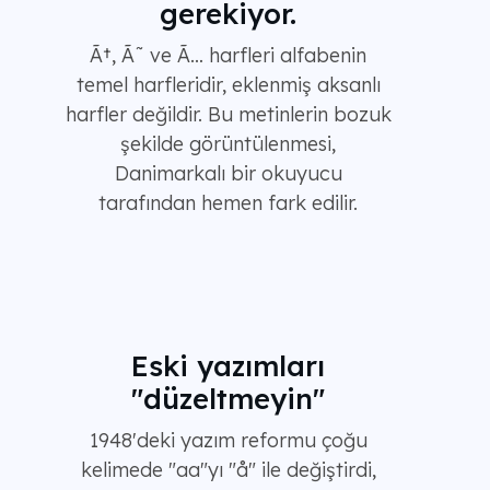
gerekiyor.
Ã†, Ã˜ ve Ã… harfleri alfabenin
temel harfleridir, eklenmiş aksanlı
harfler değildir. Bu metinlerin bozuk
şekilde görüntülenmesi,
Danimarkalı bir okuyucu
tarafından hemen fark edilir.
Eski yazımları
"düzeltmeyin"
1948'deki yazım reformu çoğu
kelimede "aa"yı "å" ile değiştirdi,