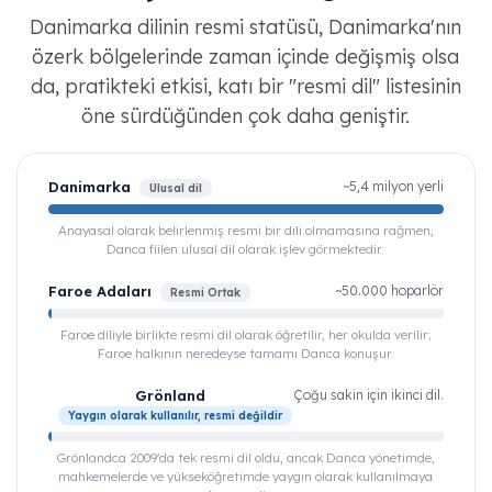
Danimarka dilinin resmi statüsü, Danimarka'nın
özerk bölgelerinde zaman içinde değişmiş olsa
da, pratikteki etkisi, katı bir "resmi dil" listesinin
öne sürdüğünden çok daha geniştir.
Danimarka
~5,4 milyon yerli
Ulusal dil
Anayasal olarak belirlenmiş resmi bir dili olmamasına rağmen,
Danca fiilen ulusal dil olarak işlev görmektedir.
Faroe Adaları
~50.000 hoparlör
Resmi Ortak
Faroe diliyle birlikte resmi dil olarak öğretilir, her okulda verilir;
Faroe halkının neredeyse tamamı Danca konuşur.
Grönland
Çoğu sakin için ikinci dil.
Yaygın olarak kullanılır, resmi değildir
Grönlandca 2009'da tek resmi dil oldu, ancak Danca yönetimde,
mahkemelerde ve yükseköğretimde yaygın olarak kullanılmaya