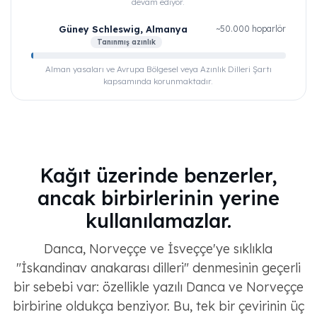
devam ediyor.
Güney Schleswig, Almanya
~50.000 hoparlör
Tanınmış azınlık
Alman yasaları ve Avrupa Bölgesel veya Azınlık Dilleri Şartı
kapsamında korunmaktadır.
Kağıt üzerinde benzerler,
ancak birbirlerinin yerine
kullanılamazlar.
Danca, Norveççe ve İsveççe'ye sıklıkla
"İskandinav anakarası dilleri" denmesinin geçerli
bir sebebi var: özellikle yazılı Danca ve Norveççe
birbirine oldukça benziyor. Bu, tek bir çevirinin üç