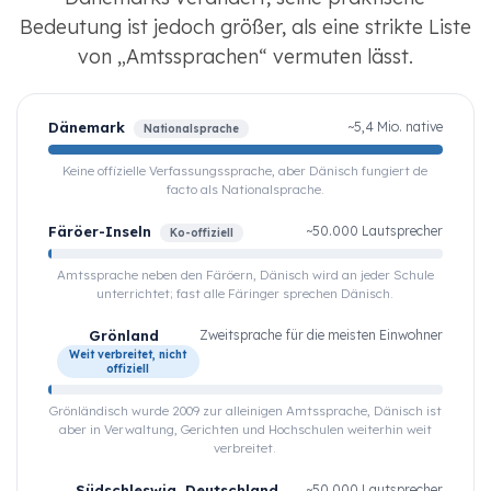
Bedeutung ist jedoch größer, als eine strikte Liste
von „Amtssprachen“ vermuten lässt.
Dänemark
~5,4 Mio. native
Nationalsprache
Keine offizielle Verfassungssprache, aber Dänisch fungiert de
facto als Nationalsprache.
Färöer-Inseln
~50.000 Lautsprecher
Ko-offiziell
Amtssprache neben den Färöern, Dänisch wird an jeder Schule
unterrichtet; fast alle Färinger sprechen Dänisch.
Grönland
Zweitsprache für die meisten Einwohner
Weit verbreitet, nicht
offiziell
Grönländisch wurde 2009 zur alleinigen Amtssprache, Dänisch ist
aber in Verwaltung, Gerichten und Hochschulen weiterhin weit
verbreitet.
Südschleswig, Deutschland
~50.000 Lautsprecher