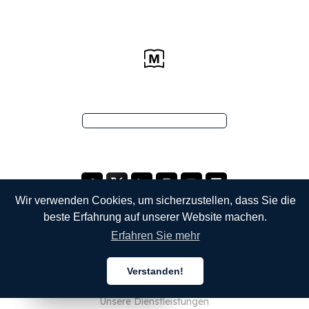
Wir verwenden Cookies, um sicherzustellen, dass Sie die
beste Erfahrung auf unserer Website machen.
Erfahren Sie mehr
UNTERNEHMEN
Verstanden!
Über uns
Deutsch
Deutsch
Deutsch
Unsere Dienstleistungen