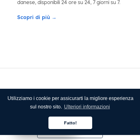
danese, disponibili 24 ore su 24, 7 giorni su 7.
Scopri di più →
Utilizziamo i cookie per assicurarti la migliore esperienza
sul nostro sito.
Ulteriori informazioni
Fatto!
Italiano
Italiano
Italiano