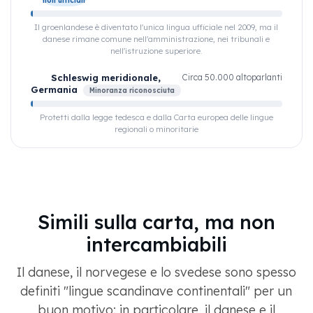
non ufficiali
Il groenlandese è diventato l'unica lingua ufficiale nel 2009, ma il
danese rimane comune nell'amministrazione, nei tribunali e
nell'istruzione superiore.
Schleswig meridionale,
Circa 50.000 altoparlanti
Germania
Minoranza riconosciuta
Protetti dalla legge tedesca e dalla Carta europea delle lingue
regionali o minoritarie
Simili sulla carta, ma non
intercambiabili
Il danese, il norvegese e lo svedese sono spesso
definiti "lingue scandinave continentali" per un
buon motivo: in particolare, il danese e il