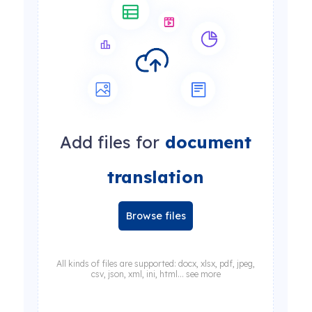
Add files for
document
translation
Browse files
All kinds of files are supported: docx, xlsx, pdf, jpeg,
csv, json, xml, ini, html... see more