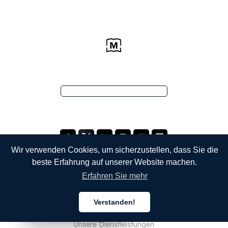
Wir verwenden Cookies, um sicherzustellen, dass Sie die
beste Erfahrung auf unserer Website machen.
Erfahren Sie mehr
UNTERNEHMEN
Verstanden!
Über uns
Deutsch
Deutsch
Deutsch
Unsere Dienstleistungen