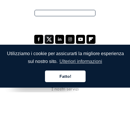
Utilizziamo i cookie per assicurarti la migliore esperienza
sul nostro sito.
Ulteriori informazioni
SOCIETÀ
Fatto!
Chi siamo
Italiano
Italiano
Italiano
I nostri servizi
Blog
Domande frequenti
Il nostro team