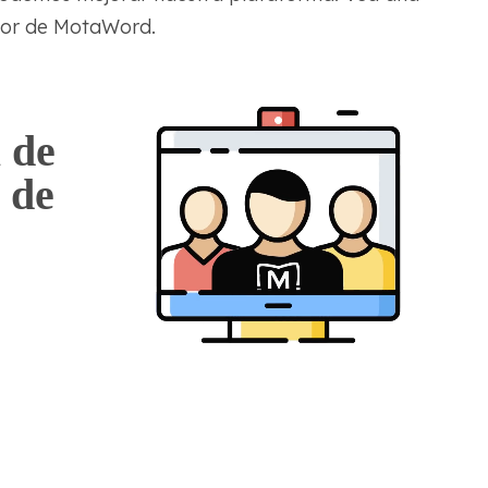
dor de MotaWord.
 de
 de