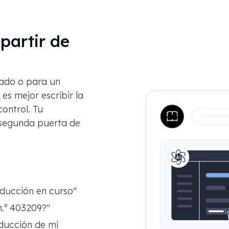
partir de
ado o para un
es mejor escribir la
ontrol. Tu
 segunda puerta de
.
ducción en curso"
n.º 403209?"
aducción de mi