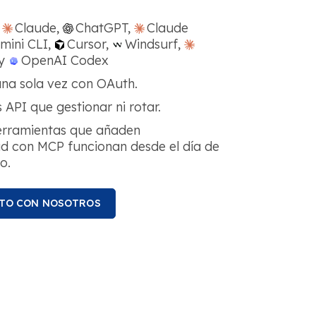
n
Claude,
ChatGPT,
Claude
mini CLI,
Cursor,
Windsurf,
 y
OpenAI Codex
 una sola vez con OAuth.
 API que gestionar ni rotar.
erramientas que añaden
d con MCP funcionan desde el día de
o.
TO CON NOSOTROS