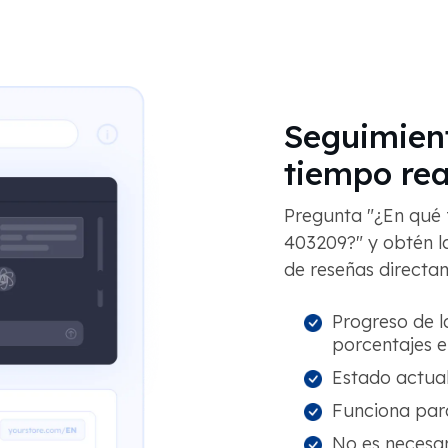
Seguimient
tiempo rea
Pregunta "¿En qué f
403209?" y obtén la
de reseñas directam
Progreso de l
porcentajes e
Estado actual
Funciona para
No es necesari