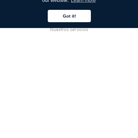
our website.
Learn more
EMPRESA
Got it!
Quiénes somos
Nuestros servicios
Blog
Preguntas frecuentes
Nuestro equipo
Empleo
Legal
Póngase en contacto con nosotros
PARA CLIENTES
Iniciar sesión