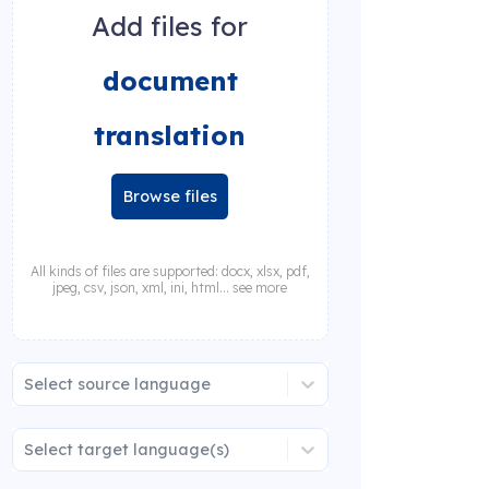
Add files for
document
translation
Browse files
All kinds of files are supported: docx, xlsx, pdf,
jpeg, csv, json, xml, ini, html... see more
Select source language
Select target language(s)