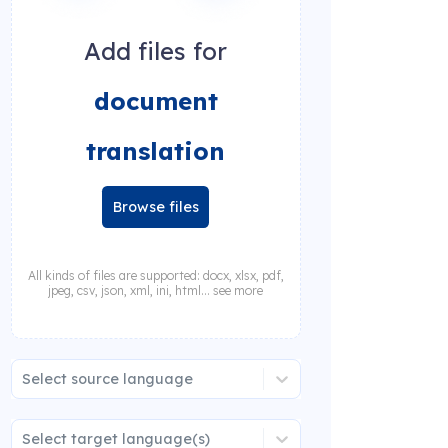
Add files for
document
translation
Browse files
All kinds of files are supported: docx, xlsx, pdf,
jpeg, csv, json, xml, ini, html... see more
Select source language
Select target language(s)