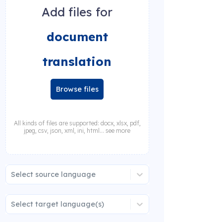
Add files for
document
translation
Browse files
All kinds of files are supported: docx, xlsx, pdf,
jpeg, csv, json, xml, ini, html... see more
Select source language
Select target language(s)