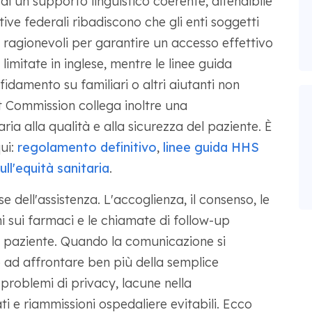
di un supporto linguistico coerente, difendibile
tive federali ribadiscono che gli enti soggetti
ragionevoli per garantire un accesso effettivo
limitate in inglese, mentre le linee guida
idamento su familiari o altri aiutanti non
oint Commission collega inoltre una
ria alla qualità e alla sicurezza del paziente. È
qui:
regolamento definitivo
,
linee guida HHS
ll'equità sanitaria
.
se dell'assistenza. L'accoglienza, il consenso, le
ni sui farmaci e le chiamate di follow-up
l paziente. Quando la comunicazione si
o ad affrontare ben più della semplice
 problemi di privacy, lacune nella
e riammissioni ospedaliere evitabili. Ecco