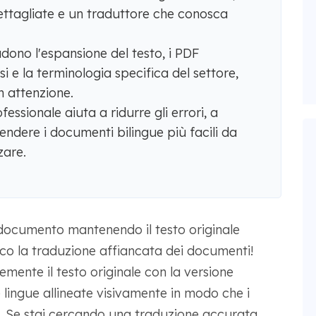
dettagliate e un traduttore che conosca
udono l'espansione del testo, i PDF
i e la terminologia specifica del settore,
n attenzione.
essionale aiuta a ridurre gli errori, a
rendere i documenti bilingue più facili da
zare.
 documento mantenendo il testo originale
oco la traduzione affiancata dei documenti!
ente il testo originale con la versione
lingue allineate visivamente in modo che i
e. Se stai cercando una traduzione accurata