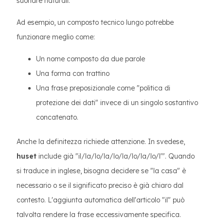
suonare naturali.
Ad esempio, un composto tecnico lungo potrebbe
funzionare meglio come:
Un nome composto da due parole
Una forma con trattino
Una frase preposizionale come "politica di
protezione dei dati" invece di un singolo sostantivo
concatenato.
Anche la definitezza richiede attenzione. In svedese,
huset
include già "il/la/lo/la/lo/la/lo/la/lo/l'". Quando
si traduce in inglese, bisogna decidere se "la casa" è
necessario o se il significato preciso è già chiaro dal
contesto. L'aggiunta automatica dell'articolo "il" può
talvolta rendere la frase eccessivamente specifica.