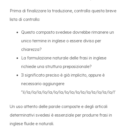
Prima di finalizzare la traduzione, controlla questa breve
lista di controllo:
Questo composto svedese dovrebbe rimanere un
unico termine in inglese o essere diviso per
chiarezza?
La formulazione naturale delle frasi in inglese
richiede una struttura preposizionale?
Il significato preciso è già implicito, oppure è
necessario aggiungere
"il/la/lo/la/lo/la/lo/la/lo/la/lo/la/lo/la/lo/la/lo/l'
Un uso attento delle parole composte e degli articoli
determinativi svedesi è essenziale per produrre frasi in
inglese fluide e naturali.