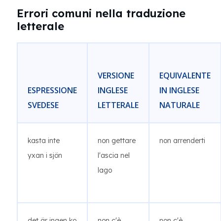
Errori comuni nella traduzione
letterale
VERSIONE
EQUIVALENTE
ESPRESSIONE
INGLESE
IN INGLESE
SVEDESE
LETTERALE
NATURALE
kasta inte
non gettare
non arrenderti
yxan i sjön
l'ascia nel
lago
det är ingen ko
non c'è
non c'è