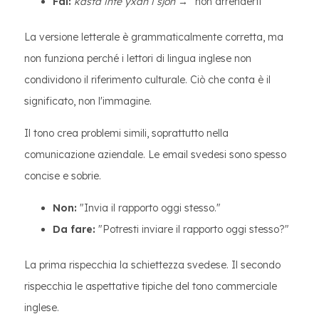
Fai:
kasta inte yxan i sjön
→ “non arrenderti”
La versione letterale è grammaticalmente corretta, ma
non funziona perché i lettori di lingua inglese non
condividono il riferimento culturale. Ciò che conta è il
significato, non l'immagine.
Il tono crea problemi simili, soprattutto nella
comunicazione aziendale. Le email svedesi sono spesso
concise e sobrie.
Non:
"Invia il rapporto oggi stesso."
Da fare:
"Potresti inviare il rapporto oggi stesso?"
La prima rispecchia la schiettezza svedese. Il secondo
rispecchia le aspettative tipiche del tono commerciale
inglese.