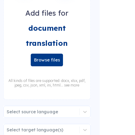
Add files for
document
translation
Browse files
All kinds of files are supported: docx, xlsx, pdf,
jpeg, csv, json, xml, ini, html... see more
Select source language
Select target language(s)